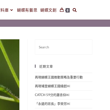
資料庫
蝴蝶有藝思
蝴蝶文創
0
近期文章
再現蝴蝶王國推動策略及重要行動
再現埔里蝴蝶王國緣起￼
CATCH 59分的蕭杏仰￼
「永遠的班長」李榮芳￼