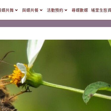
與蝶共舞
與蝶共餐
活動預約
尋蝶數蝶
埔里生態