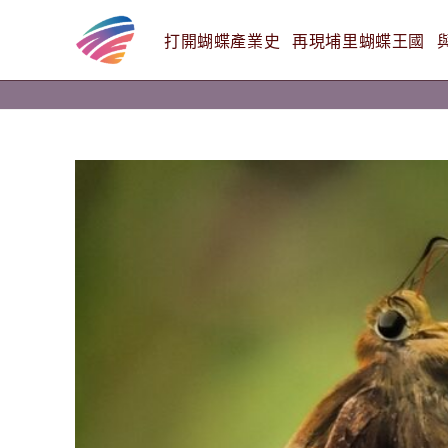
打開蝴蝶產業史
再現埔里蝴蝶王國